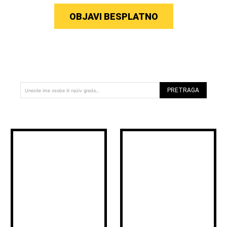
OBJAVI BESPLATNO
PRETRAGA
Unesite ime osobe ili naziv grada...