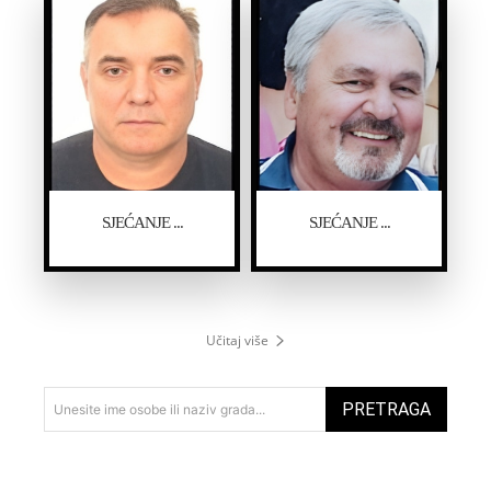
SJEĆANJE ...
SJEĆANJE ...
Učitaj više
PRETRAGA
Unesite ime osobe ili naziv grada...