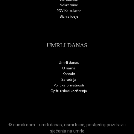
Nekretnine
PDV Kalkulator
Biznis ideje
UMRLI DANAS
Umrli danas
O nama
Kontakt
Saradnja
Politika privatnosti
Opšti uslovi korištenja
© eumrli.com -
umrli danas
,
osmrtnice
,
poslijednji pozdravi
i
sjećanja na umrle