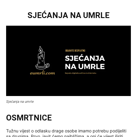
SJEĆANJA NA UMRLE
Sjećanja na umrle
OSMRTNICE
Tužnu vijest o odlasku drage osobe imamo potrebu podijeliti
sa drugima. Prvo, javit ćemo najbližima, a oni će vijest širiti