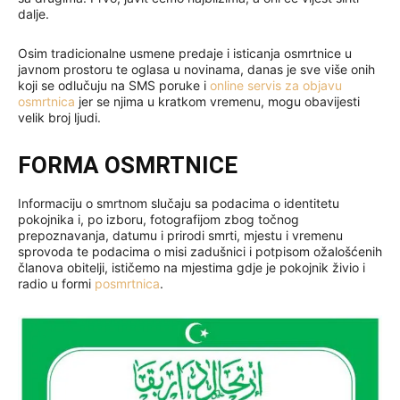
dalje.
Osim tradicionalne usmene predaje i isticanja osmrtnice u
javnom prostoru te oglasa u novinama, danas je sve više onih
koji se odlučuju na SMS poruke i
online servis za objavu
osmrtnica
jer se njima u kratkom vremenu, mogu obavijesti
velik broj ljudi.
FORMA OSMRTNICE
Informaciju o smrtnom slučaju sa podacima o identitetu
pokojnika i, po izboru, fotografijom zbog točnog
prepoznavanja, datumu i prirodi smrti, mjestu i vremenu
sprovoda te podacima o misi zadušnici i potpisom ožalošćenih
članova obitelji, ističemo na mjestima gdje je pokojnik živio i
radio u formi
posmrtnica
.