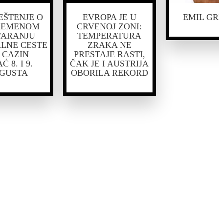
EŠTENJE O
EVROPA JE U
EMIL GR
REMENOM
CRVENOJ ZONI:
VARANJU
TEMPERATURA
LNE CESTE
ZRAKA NE
2 CAZIN –
PRESTAJE RASTI,
Ć 8. I 9.
ČAK JE I AUSTRIJA
GUSTA
OBORILA REKORD