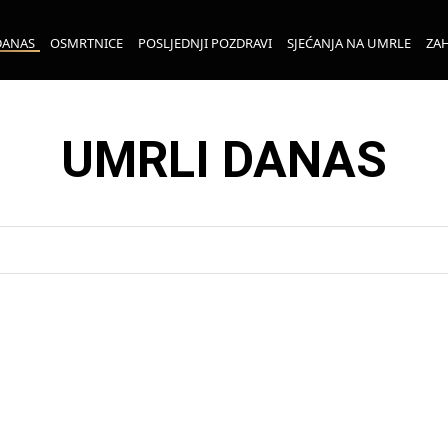
DANAS
OSMRTNICE
POSLJEDNJI POZDRAVI
SJEĆANJA NA UMRLE
ZAH
UMRLI DANAS