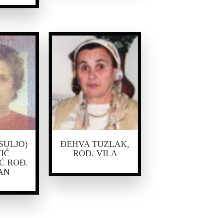
SULJO)
ĐEHVA TUZLAK,
IĆ –
ROĐ. VILA
Ć ROĐ.
AN