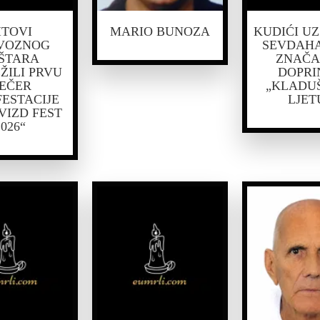
ITOVI
MARIO BUNOZA
KUDIĆI U
VOZNOG
SEVDAHA
ŠTARA
ZNAČA
ŽILI PRVU
DOPRI
EČER
„KLADU
ESTACIJE
LJET
VIZD FEST
2026“