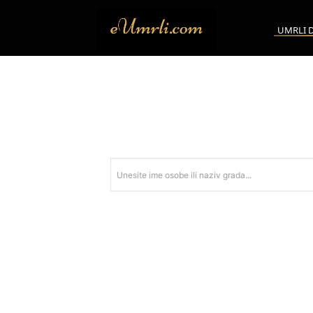
UMRLI 
Unesite ime osobe ili naziv grada...