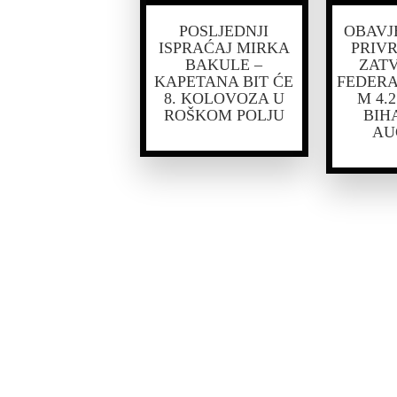
POSLJEDNJI
OBAVJ
ISPRAĆAJ MIRKA
PRIV
BAKULE –
ZAT
KAPETANA BIT ĆE
FEDERA
8. KOLOVOZA U
M 4.
ROŠKOM POLJU
BIHA
AU