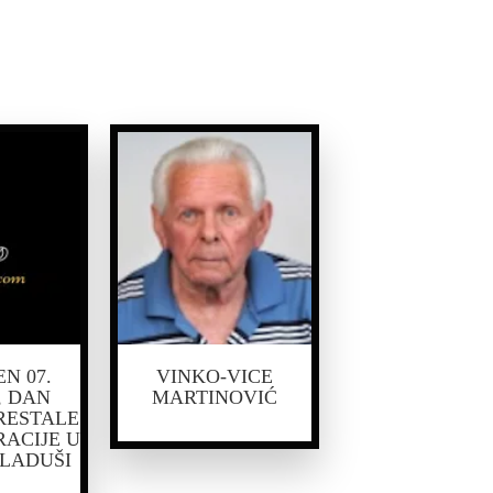
N 07.
VINKO-VICE
, DAN
MARTINOVIĆ
RESTALE
RACIJE U
KLADUŠI