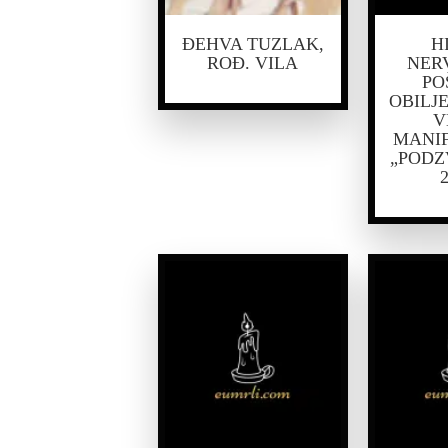
ĐEHVA TUZLAK,
H
ROĐ. VILA
NER
PO
OBILJE
V
MANIF
„PODZ