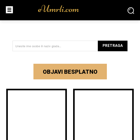
PRETRAGA
Unesite ime osobe ili naziv grada...
OBJAVI BESPLATNO