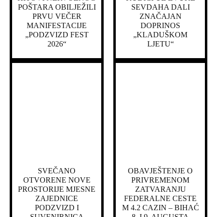
POŠTARA OBILJEŽILI
SEVDAHA DALI
PRVU VEČER
ZNAČAJAN
MANIFESTACIJE
DOPRINOS
„PODZVIZD FEST
„KLADUŠKOM
2026“
LJETU“
SVEČANO
OBAVJEŠTENJE O
OTVORENE NOVE
PRIVREMENOM
PROSTORIJE MJESNE
ZATVARANJU
ZAJEDNICE
FEDERALNE CESTE
PODZVIZD I
M 4.2 CAZIN – BIHAĆ
SUVENIRNICA
8. I 9. AUGUSTA