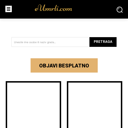
PRETRAGA
Unesite ime osobe ili naziv grada...
OBJAVI BESPLATNO