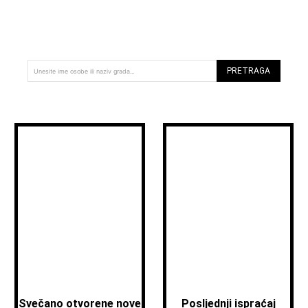
PRETRAGA
Unesite ime osobe ili naziv grada...
Svečano otvorene nove
Posljednji ispraćaj