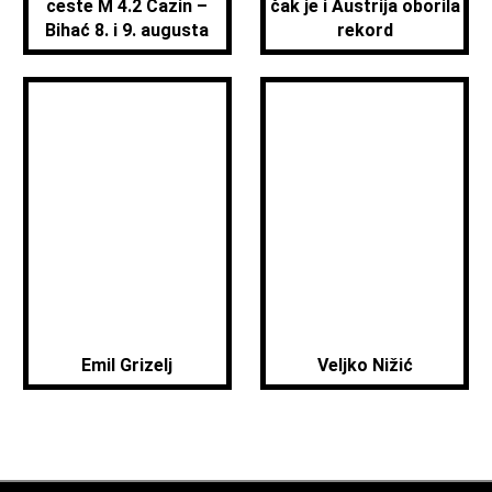
ceste M 4.2 Cazin –
čak je i Austrija oborila
Bihać 8. i 9. augusta
rekord
Emil Grizelj
Veljko Nižić