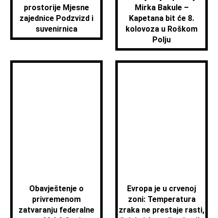
prostorije Mjesne
Mirka Bakule –
zajednice Podzvizd i
Kapetana bit će 8.
suvenirnica
kolovoza u Roškom
Polju
Obavještenje o
Evropa je u crvenoj
privremenom
zoni: Temperatura
zatvaranju federalne
zraka ne prestaje rasti,