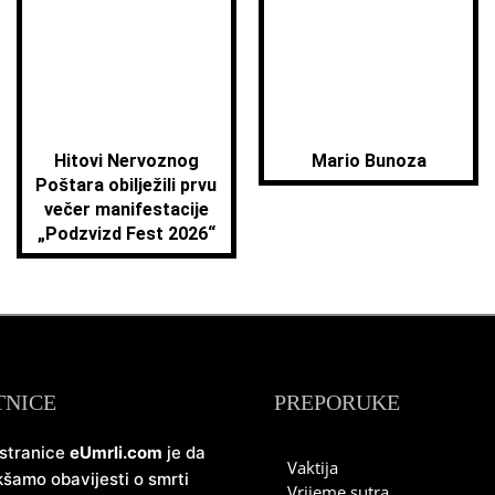
Hitovi Nervoznog
Mario Bunoza
Poštara obilježili prvu
večer manifestacije
„Podzvizd Fest 2026“
TNICE
PREPORUKE
 stranice
eUmrli.com
je da
Vaktija
šamo obavijesti o smrti
Vrijeme sutra