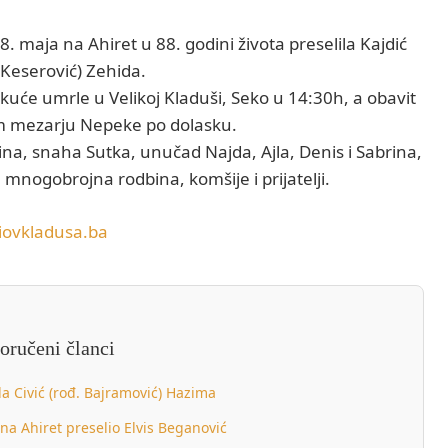
8. maja na Ahiret u 88. godini života preselila Kajdić
Keserović) Zehida.
kuće umrle u Velikoj Kladuši, Seko u 14:30h, a obavit
m mezarju Nepeke po dolasku.
dina, snaha Sutka, unučad Najda, Ajla, Denis i Sabrina,
 mnogobrojna rodbina, komšije i prijatelji.
iovkladusa.ba
oručeni članci
la Civić (rođ. Bajramović) Hazima
 na Ahiret preselio Elvis Beganović