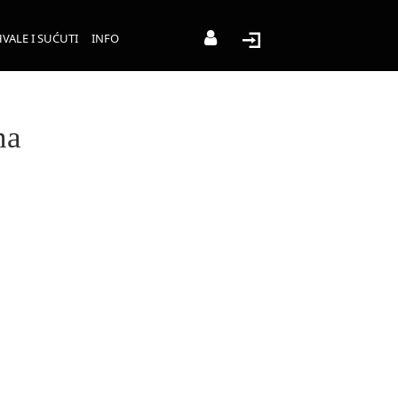
VALE I SUĆUTI
INFO
na