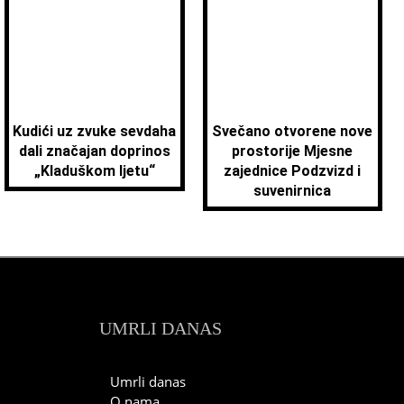
Kudići uz zvuke sevdaha
Svečano otvorene nove
dali značajan doprinos
prostorije Mjesne
„Kladuškom ljetu“
zajednice Podzvizd i
suvenirnica
UMRLI DANAS
Umrli danas
O nama