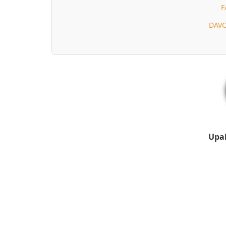
F
DAVO
Upal