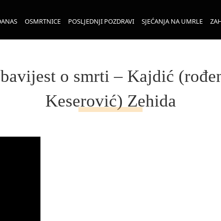
DANAS
OSMRTNICE
POSLJEDNJI POZDRAVI
SJEĆANJA NA UMRLE
ZAH
bavijest o smrti – Kajdić (rođe
Keserović) Zehida