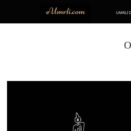
UMRLI 
O