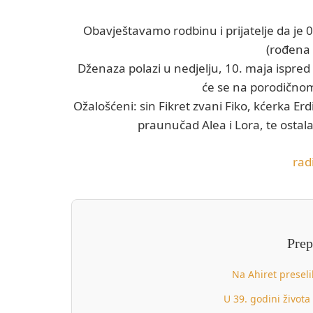
Obavještavamo rodbinu i prijatelje da je 0
(rođena 
Dženaza polazi u nedjelju, 10. maja ispred 
će se na porodično
Ožalošćeni: sin Fikret zvani Fiko, kćerka Er
praunučad Alea i Lora, te ostala
rad
Prep
Na Ahiret preseli
U 39. godini života