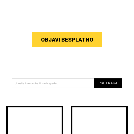
OBJAVI BESPLATNO
PRETRAGA
Unesite ime osobe ili naziv grada...