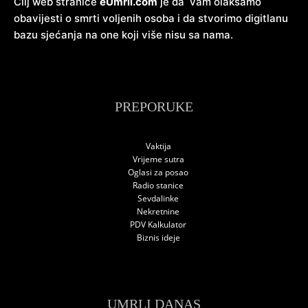
Cilj web stranice
eUmrli.com
je da vam olakšamo
obavijesti o smrti voljenih osoba i da stvorimo digitlanu
bazu sjećanja na one koji više nisu sa nama.
PREPORUKE
Vaktija
Vrijeme sutra
Oglasi za posao
Radio stanice
Sevdalinke
Nekretnine
PDV Kalkulator
Biznis ideje
UMRLI DANAS