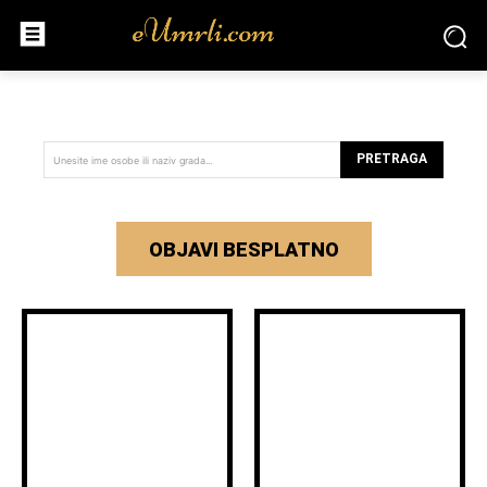
PRETRAGA
Unesite ime osobe ili naziv grada...
OBJAVI BESPLATNO