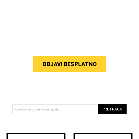
OBJAVI BESPLATNO
PRETRAGA
Unesite ime osobe ili naziv grada...