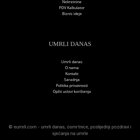
Nekretnine
PDV Kalkulator
Biznis ideje
UMRLI DANAS
Umrli danas
O nama
Kontakt
Saradnja
Politika privatnosti
Opšti uslovi korištenja
© eumrli.com -
umrli danas
,
osmrtnice
,
poslijednji pozdravi
i
sjećanja na umrle