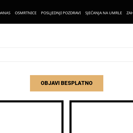
DANAS
OSMRTNICE
POSLJEDNJI POZDRAVI
SJEĆANJA NA UMRLE
ZAH
OBJAVI BESPLATNO