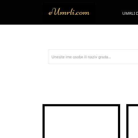
UMRLI 
Unesite ime osobe ili naziv grada...