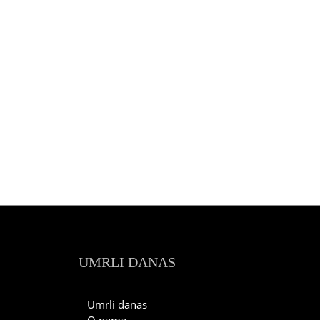
UMRLI DANAS
Umrli danas
O nama