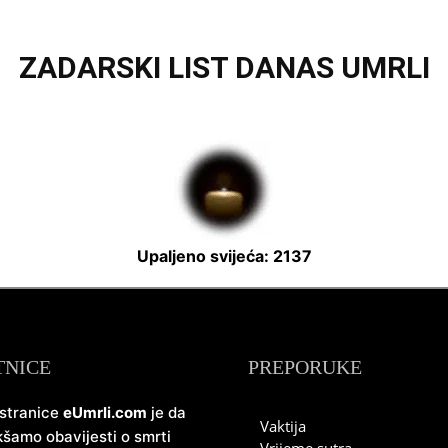
ZADARSKI LIST DANAS UMRLI
Upaljeno svijeća: 2137
TNICE
PREPORUKE
 stranice
eUmrli.com
je da
Vaktija
šamo obavijesti o smrti
Vrijeme sutra