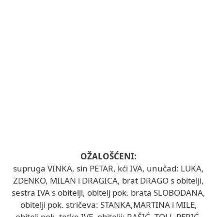
OŽALOŠĆENI:
supruga VINKA, sin PETAR, kći IVA, unučad: LUKA,
ZDENKO, MILAN i DRAGICA, brat DRAGO s obitelji,
sestra IVA s obitelji, obitelj pok. brata SLOBODANA,
obitelji pok. stričeva: STANKA,MARTINA i MILE,
obitelj pok. tetke IVE, obitelji: RAŠIĆ, TOLJ, PERIĆ,