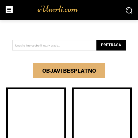
PRETRAGA
Unesite ime osobe ili naziv grada...
OBJAVI BESPLATNO