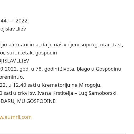
44. — 2022.
ojislav Iliev
jima i znancima, da je naš voljeni suprug, otac, tast,
or, stric i tetak, gospodin
JISLAV ILIEV
10.2022. god. u 78. godini života, blago u Gospodinu
preminuo.
2022. u 12,40 sati u Krematoriju na Mirogoju.
 sati u crkvi sv. Ivana Krstitelja – Lug Samoborski.
I DARUJ MU GOSPODINE!
w.eumrli.com