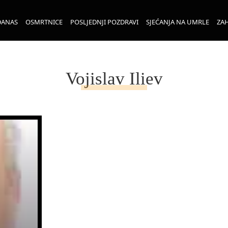
DANAS
OSMRTNICE
POSLJEDNJI POZDRAVI
SJEĆANJA NA UMRLE
ZAH
Vojislav Iliev