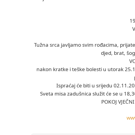
19
V
Tužna srca javljamo svim rođacima, prijatel
djed, brat, šog
VO
nakon kratke i teške bolesti u utorak 25.
Ispraćaj će biti u srijedu 02.11.
Sveta misa zadušnica služit će se u 18,30
POKOJ VJEČN
ww