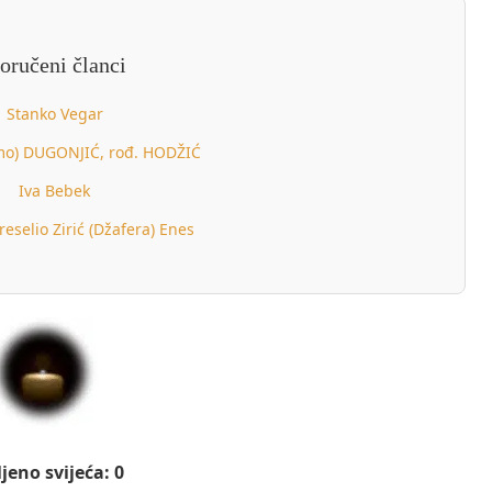
oručeni članci
Stanko Vegar
mo) DUGONJIĆ, rođ. HODŽIĆ
Iva Bebek
reselio Zirić (Džafera) Enes
jeno svijeća: 0