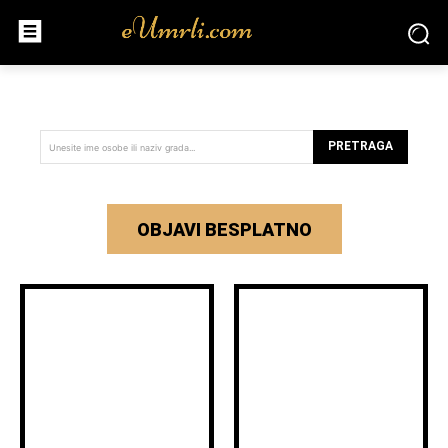
PRETRAGA
Unesite ime osobe ili naziv grada...
OBJAVI BESPLATNO