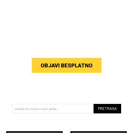
OBJAVI BESPLATNO
PRETRAGA
Unesite ime osobe ili naziv grada...