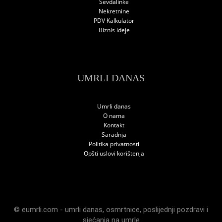
Sevdalinke
Nekretnine
PDV Kalkulator
Biznis ideje
UMRLI DANAS
Umrli danas
O nama
Kontakt
Saradnja
Politika privatnosti
Opšti uslovi korištenja
© eumrli.com -
umrli danas
,
osmrtnice
,
poslijednji pozdravi
i
sjećanja na umrle