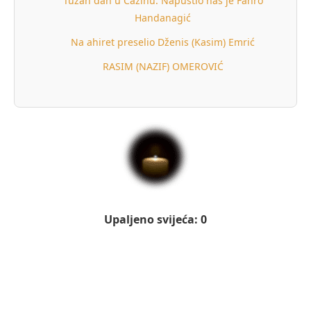
Tužan dan u Cazinu: Napustio nas je Fahro
Handanagić
Na ahiret preselio Dženis (Kasim) Emrić
RASIM (NAZIF) OMEROVIĆ
Upaljeno svijeća: 0