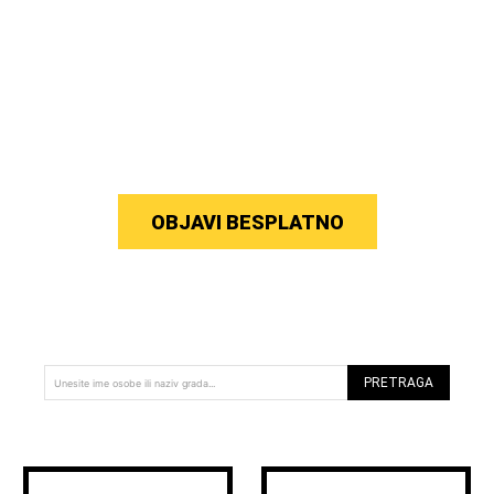
OBJAVI BESPLATNO
PRETRAGA
Unesite ime osobe ili naziv grada...