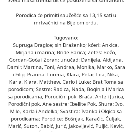
Sveta masa trenda bit će poslužena sa sahranom.
Porodica će primiti saučešće sa 13,15 sati u
mrtvačnici na Bijelom brdu.
Tugovano:
Supruga Dragice; sin Draženko; kćeri: Ankica,
Mirjana i marina; Bride Barica; Zetes: Božo,
Gordan-Goća i Zoran; unučad: Danijela, Aldijana,
Damir, Martina, Toni, Andrea, Monika, Marko, Sara
i Filip; Prauna: Lorena, Klara, Petar, Lea, Nika,
Karla, Kiara, Matthew, Carlo i Luke; Brat Toma sa
porodicom; Sestre: Radica, Nada, Boginja i Marica
sa porodicama; Porodični pok. Braća: Ante i Jurica;
Porodični pok. Ane sestre; Ibellite Pok. Shura: Ivo,
Mile, Karla i Anđelka; Svastira: Ivanka i Olgica sa
porodicama; Porodice: Bošnjak, Karačić, Čuljak,
Marić, Suton, Babić, Jurić, Jakovljević, Puljić, Kević,