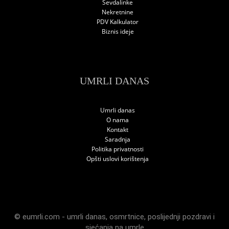
Sevdalinke
Nekretnine
PDV Kalkulator
Biznis ideje
UMRLI DANAS
Umrli danas
O nama
Kontakt
Saradnja
Politika privatnosti
Opšti uslovi korištenja
© eumrli.com -
umrli danas
,
osmrtnice
,
poslijednji pozdravi
i
sjećanja na umrle