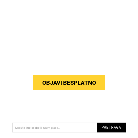
OBJAVI BESPLATNO
PRETRAGA
Unesite ime osobe ili naziv grada...