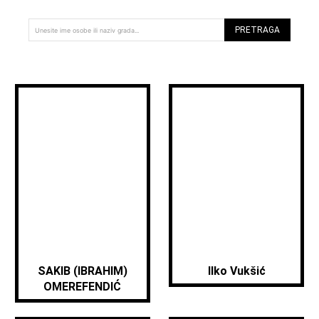
PRETRAGA
Unesite ime osobe ili naziv grada...
SAKIB (IBRAHIM)
Ilko Vukšić
OMEREFENDIĆ