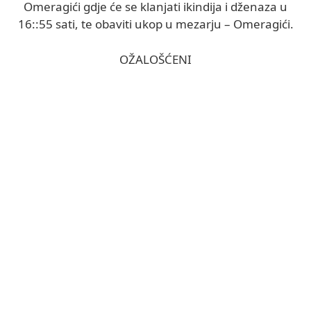
Omeragići gdje će se klanjati ikindija i dženaza u
16::55 sati, te obaviti ukop u mezarju – Omeragići.
OŽALOŠĆENI