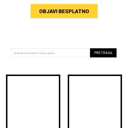
OBJAVI BESPLATNO
PRETRAGA
Unesite ime osobe ili naziv grada...