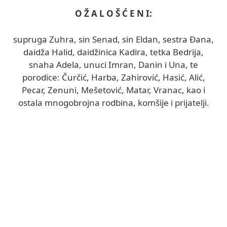
O Ž A L O Š Ć E N I:
supruga Zuhra, sin Senad, sin Eldan, sestra Đana,
daidža Halid, daidžinica Kadira, tetka Bedrija,
snaha Adela, unuci Imran, Danin i Una, te
porodice: Čurčić, Harba, Zahirović, Hasić, Alić,
Pecar, Zenuni, Mešetović, Matar, Vranac, kao i
ostala mnogobrojna rodbina, komšije i prijatelji.