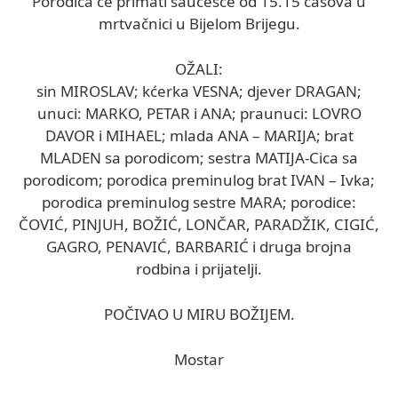
Porodica će primati saučešće od 15.15 časova u
mrtvačnici u Bijelom Brijegu.
OŽALI:
sin MIROSLAV; kćerka VESNA; djever DRAGAN;
unuci: MARKO, PETAR i ANA; praunuci: LOVRO
DAVOR i MIHAEL; mlada ANA – MARIJA; brat
MLADEN sa porodicom; sestra MATIJA-Cica sa
porodicom; porodica preminulog brat IVAN – Ivka;
porodica preminulog sestre MARA; porodice:
ČOVIĆ, PINJUH, BOŽIĆ, LONČAR, PARADŽIK, CIGIĆ,
GAGRO, PENAVIĆ, BARBARIĆ i druga brojna
rodbina i prijatelji.
POČIVAO U MIRU BOŽIJEM.
Mostar