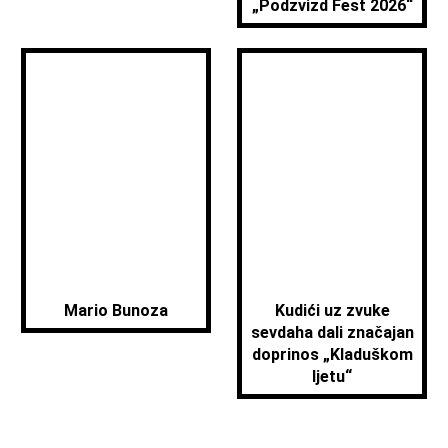
„Podzvizd Fest 2026“
Mario Bunoza
Kudići uz zvuke
sevdaha dali značajan
doprinos „Kladuškom
ljetu“