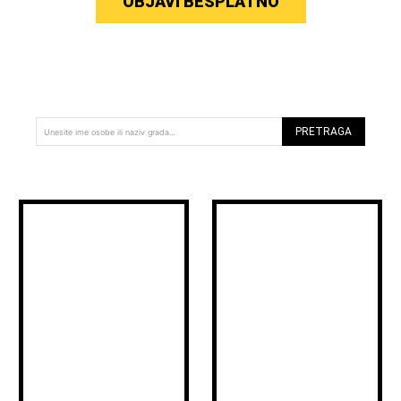
OBJAVI BESPLATNO
PRETRAGA
Unesite ime osobe ili naziv grada...