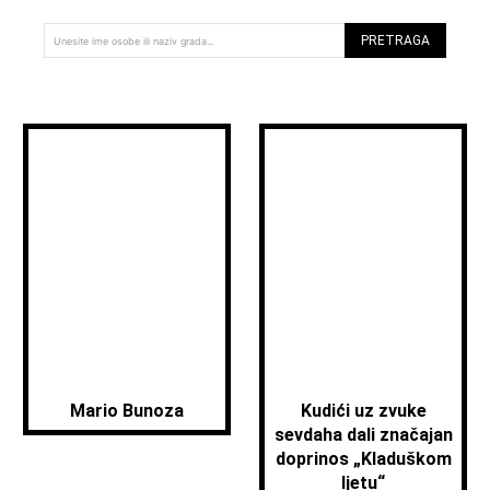
PRETRAGA
Unesite ime osobe ili naziv grada...
Mario Bunoza
Kudići uz zvuke
sevdaha dali značajan
doprinos „Kladuškom
ljetu“