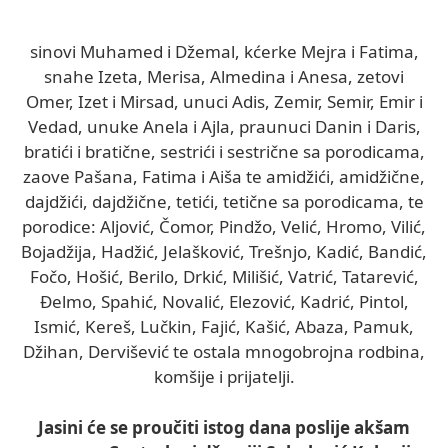
sinovi Muhamed i Džemal, kćerke Mejra i Fatima,
snahe Izeta, Merisa, Almedina i Anesa, zetovi
Omer, Izet i Mirsad, unuci Adis, Zemir, Semir, Emir i
Vedad, unuke Anela i Ajla, praunuci Danin i Daris,
bratići i bratične, sestrići i sestrične sa porodicama,
zaove Pašana, Fatima i Aiša te amidžići, amidžične,
dajdžići, dajdžične, tetići, tetične sa porodicama, te
porodice: Aljović, Čomor, Pindžo, Velić, Hromo, Vilić,
Bojadžija, Hadžić, Jelašković, Trešnjo, Kadić, Bandić,
Fočo, Hošić, Berilo, Drkić, Milišić, Vatrić, Tatarević,
Đelmo, Spahić, Novalić, Elezović, Kadrić, Pintol,
Ismić, Kereš, Lučkin, Fajić, Kašić, Abaza, Pamuk,
Džihan, Dervišević te ostala mnogobrojna rodbina,
komšije i prijatelji.
Jasini će se proučiti istog dana poslije akšam