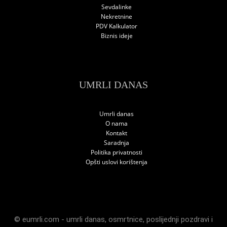
Sevdalinke
Nekretnine
PDV Kalkulator
Biznis ideje
UMRLI DANAS
Umrli danas
O nama
Kontakt
Saradnja
Politika privatnosti
Opšti uslovi korištenja
© eumrli.com -
umrli danas
,
osmrtnice
,
poslijednji pozdravi
i