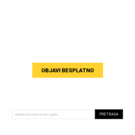
OBJAVI BESPLATNO
PRETRAGA
Unesite ime osobe ili naziv grada...