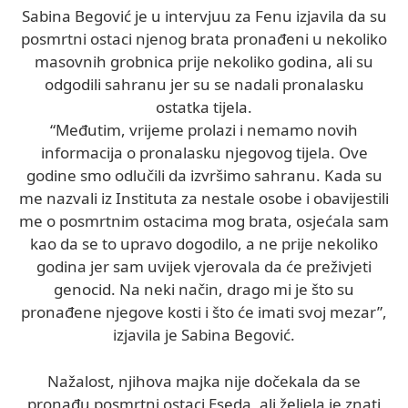
Sabina Begović je u intervjuu za Fenu izjavila da su
posmrtni ostaci njenog brata pronađeni u nekoliko
masovnih grobnica prije nekoliko godina, ali su
odgodili sahranu jer su se nadali pronalasku
ostatka tijela.
“Međutim, vrijeme prolazi i nemamo novih
informacija o pronalasku njegovog tijela. Ove
godine smo odlučili da izvršimo sahranu. Kada su
me nazvali iz Instituta za nestale osobe i obavijestili
me o posmrtnim ostacima mog brata, osjećala sam
kao da se to upravo dogodilo, a ne prije nekoliko
godina jer sam uvijek vjerovala da će preživjeti
genocid. Na neki način, drago mi je što su
pronađene njegove kosti i što će imati svoj mezar”,
izjavila je Sabina Begović.
Nažalost, njihova majka nije dočekala da se
pronađu posmrtni ostaci Eseda, ali željela je znati