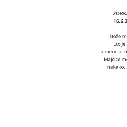
ZORK
16.6.
Bože mo
„to je 
a meni se č
Majčice mo
nekako, 