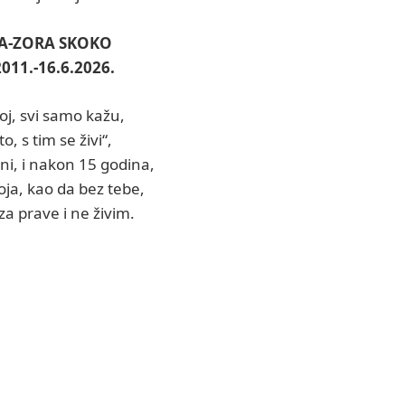
A-ZORA SKOKO
2011.-16.6.2026.
j, svi samo kažu,
to, s tim se živi“,
ini, i nakon 15 godina,
ja, kao da bez tebe,
za prave i ne živim.