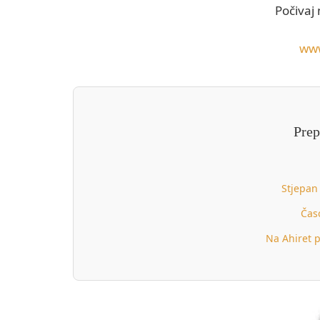
Počivaj
www
Prep
Stjepan
Časo
Na Ahiret p