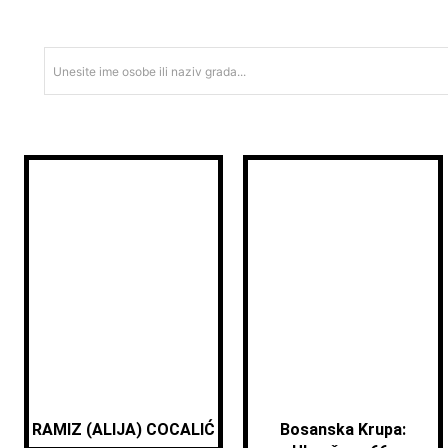
Unesite ime osobe ili naziv grada...
RAMIZ (ALIJA) COCALIĆ
Bosanska Krupa: