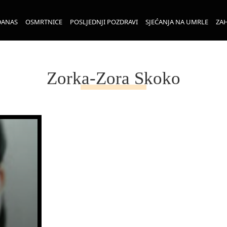
DANAS
OSMRTNICE
POSLJEDNJI POZDRAVI
SJEĆANJA NA UMRLE
ZAH
Zorka-Zora Skoko