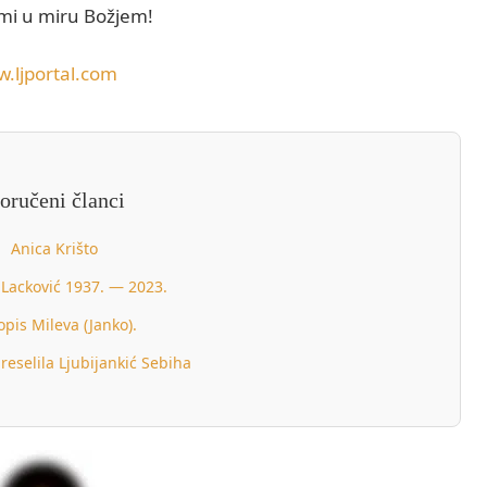
 mi u miru Božjem!
.ljportal.com
oručeni članci
Anica Krišto
 Lacković 1937. — 2023.
pis Mileva (Janko).
reselila Ljubijankić Sebiha