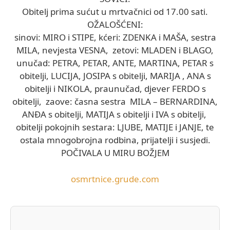
Obitelj prima sućut u mrtvačnici od 17.00 sati.
OŽALOŠĆENI:
sinovi: MIRO i STIPE, kćeri: ZDENKA i MAŠA, sestra
MILA, nevjesta VESNA, zetovi: MLADEN i BLAGO,
unučad: PETRA, PETAR, ANTE, MARTINA, PETAR s
obitelji, LUCIJA, JOSIPA s obitelji, MARIJA , ANA s
obitelji i NIKOLA, praunučad, djever FERDO s
obitelji, zaove: časna sestra MILA – BERNARDINA,
ANĐA s obitelji, MATIJA s obitelji i IVA s obitelji,
obitelji pokojnih sestara: LJUBE, MATIJE i JANJE, te
ostala mnogobrojna rodbina, prijatelji i susjedi.
POČIVALA U MIRU BOŽJEM
osmrtnice.grude.com