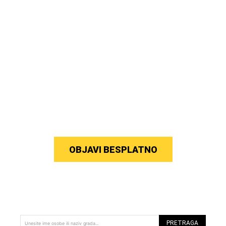
OBJAVI BESPLATNO
PRETRAGA
Unesite ime osobe ili naziv grada...