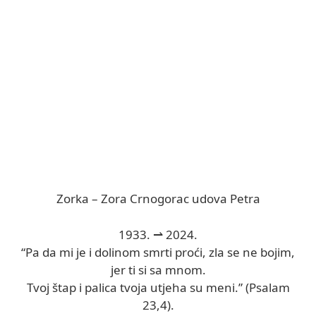
Zorka – Zora Crnogorac udova Petra
1933. ⇀ 2024.
“Pa da mi je i dolinom smrti proći, zla se ne bojim,
jer ti si sa mnom.
Tvoj štap i palica tvoja utjeha su meni.” (Psalam
23,4).