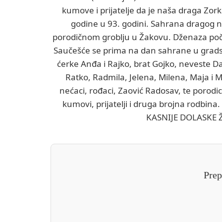
kumove i prijatelje da je naša draga Zor
godine u 93. godini. Sahrana dragog 
porodičnom groblju u Žakovu. Dženaza poči
Saučešće se prima na dan sahrane u gradsk
ćerke Anđa i Rajko, brat Gojko, neveste Da
Ratko, Radmila, Jelena, Milena, Maja i M
nećaci, rođaci, Zaović Radosav, te porodic
kumovi, prijatelji i druga brojna rodbi
KASNIJE DOLASKE Ž
Prep