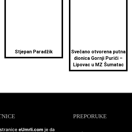
Stjepan Paradžik
Svečano otvorena putna
dionica Gornji Purići –
Lipovac u MZ Šumatac
TNICE
PREPORUKE
 stranice
eUmrli.com
je da