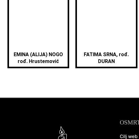
EMINA (ALIJA) NOGO
FATIMA SRNA, rođ.
rođ. Hrustemović
DURAN
OSMR
Cilj web