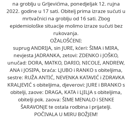
na groblju u Grljevićima, ponedjeljak 12. rujna
2022. godine u 17 sati. Obitelj prima izraze sućuti u
mrtvačnici na groblju od 16 sati. Zbog
epidemiološke situacije molimo izraze sućuti bez
rukovanja.
OŽALOŠĆENI:
suprug ANDRIJA, sin JURE, kćeri: ŠIMA i MIRA,
nevjesta JADRANKA, zetovi: ZDENKO i JOŠKO,
unučad: DORA, MATKO, DARIO, NICOLE, ANDREW,
ANA i JOSIPA, braća: LJUBO i RANKO s obiteljima,
sestre: RUŽA ANTIĆ, NEVENKA KATAVIĆ i ZDRAVKA
KRALJEVIĆ s obiteljima, djeverovi: JURE i BRANKO s
obitelji, zaove: DRAGA, KATA i LJILJA s obiteljima,
obitelji pok. zaova: ŠIME MENALO i SENKE
ŠARAVONJE te ostala rodbina i prijatelji.
POČIVALA U MIRU BOŽJEM!