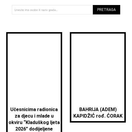
PRETRAGA
Unesite ime osobe ili naziv grada...
Učesnicima radionica
BAHRIJA (ADEM)
za djecu i mlade u
KAPIDŽIĆ rođ. ĆORAK
okviru “Kladuškog ljeta
2026” dodijeljene