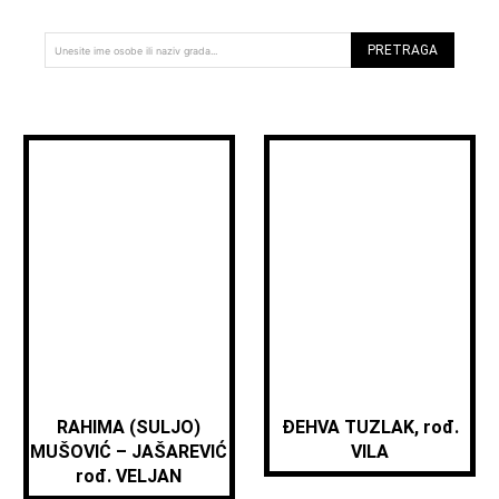
PRETRAGA
Unesite ime osobe ili naziv grada...
RAHIMA (SULJO)
ĐEHVA TUZLAK, rođ.
MUŠOVIĆ – JAŠAREVIĆ
VILA
rođ. VELJAN