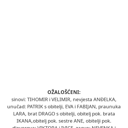
OŽALOŠĆENI:
sinovi: TIHOMIR i VELIMIR, nevjesta ANĐELKA,
unučad: PATRIK s obitelji, EVA i FABIJAN, praunuka
LARA, brat DRAGO s obitelji, obitelj pok. brata
IKANA,obitelj pok. sestre ANE, obitelji pok.
djeverova: VIKTORA i IVICE, zaove: NEVENKA i