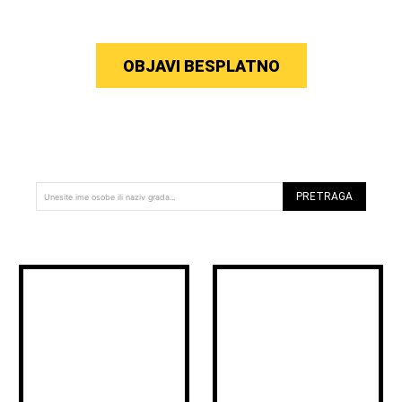
OBJAVI BESPLATNO
PRETRAGA
Unesite ime osobe ili naziv grada...