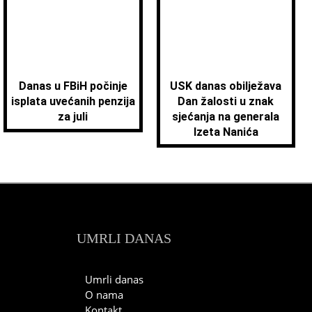
Danas u FBiH počinje
USK danas obilježava
isplata uvećanih penzija
Dan žalosti u znak
za juli
sjećanja na generala
Izeta Nanića
UMRLI DANAS
Umrli danas
O nama
Kontakt