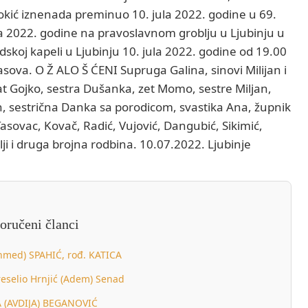
 Bokić iznenada preminuo 10. jula 2022. godine u 69.
ula 2022. godine na pravoslavnom groblju u Ljubinju u
skoj kapeli u Ljubinju 10. jula 2022. godine od 19.00
sova. O Ž ALO Š ĆENI Supruga Galina, sinovi Milijan i
t Gojko, sestra Dušanka, zet Momo, sestre Miljan,
, sestrična Danka sa porodicom, svastika Ana, župnik
asovac, Kovač, Radić, Vujović, Dangubić, Sikimić,
lji i druga brojna rodbina. 10.07.2022. Ljubinje
oručeni članci
med) SPAHIĆ, rođ. KATICA
reselio Hrnjić (Adem) Senad
A (AVDIJA) BEGANOVIĆ