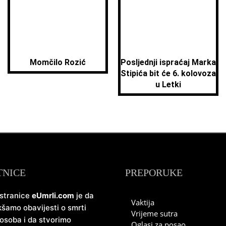
Momčilo Rozić
Posljednji ispraćaj Marka
Stipića bit će 6. kolovoza
u Letki
TNICE
PREPORUKE
 stranice
eUmrli.com
je da
Vaktija
šamo obavijesti o smrti
Vrijeme sutra
 osoba i da stvorimo
Oglasi za posao