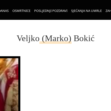
DANAS
OSMRTNICE
POSLJEDNJI POZDRAVI
SJEĆANJA NA UMRLE
ZAH
Veljko (Marko) Bokić