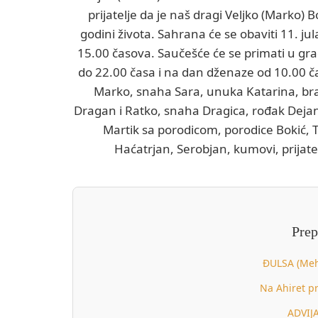
prijatelje da je naš dragi Veljko (Marko)
godini života. Sahrana će se obaviti 11. j
15.00 časova. Saučešće će se primati u grad
do 22.00 časa i na dan dženaze od 10.00 ča
Marko, snaha Sara, unuka Katarina, bra
Dragan i Ratko, snaha Dragica, rođak Dejan
Martik sa porodicom, porodice Bokić, T
Haćatrjan, Serobjan, kumovi, prijate
Prep
ĐULSA (Meh
Na Ahiret p
ADVIJ