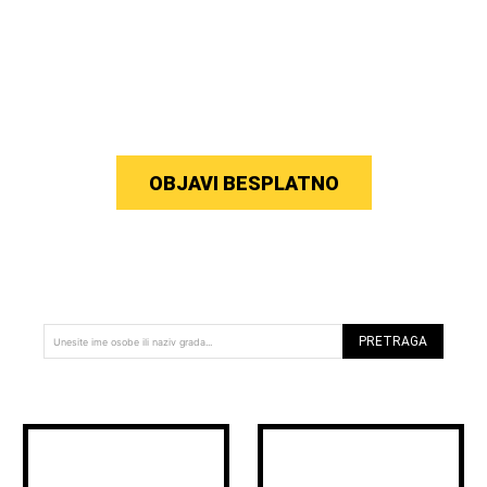
OBJAVI BESPLATNO
PRETRAGA
Unesite ime osobe ili naziv grada...