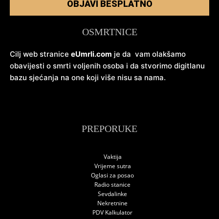
OBJAVI BESPLATNO
OSMRTNICE
Cilj web stranice
eUmrli.com
je da vam olakšamo
obavijesti o smrti voljenih osoba i da stvorimo digitlanu
bazu sjećanja na one koji više nisu sa nama.
PREPORUKE
Vaktija
Vrijeme sutra
Oglasi za posao
Radio stanice
Sevdalinke
Nekretnine
PDV Kalkulator