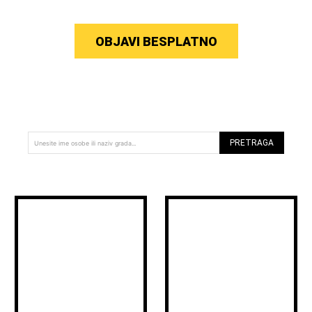
OBJAVI BESPLATNO
PRETRAGA
Unesite ime osobe ili naziv grada...