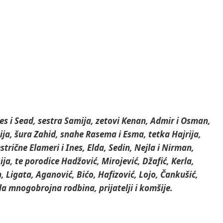
es i Sead, sestra Samija, zetovi Kenan, Admir i Osman,
ja, šura Zahid, snahe Rasema i Esma, tetka Hajrija,
strične Elameri i Ines, Elda, Sedin, Nejla i Nirman,
ija, te porodice Hadžović, Mirojević, Džafić, Kerla,
n, Ligata, Aganović, Bićo, Hafizović, Lojo, Čankušić,
la mnogobrojna rodbina, prijatelji i komšije.