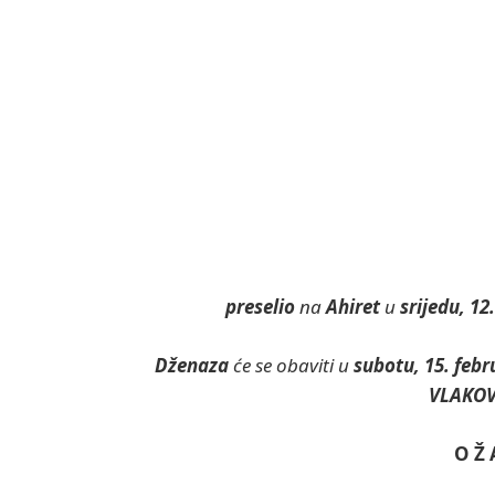
preselio
na
Ahiret
u
srijedu, 12
Dženaza
će se obaviti u
subotu, 15. feb
VLAKOV
O Ž 