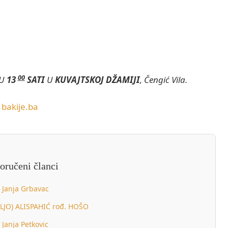
00
 U
13
SATI
U
KUVAJTSKOJ DŽAMIJI
, Čengić Vila.
bakije.ba
oručeni članci
Janja Grbavac
LJO) ALISPAHIĆ rođ. HOŠO
Janja Petkovic