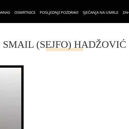
DANAS
OSMRTNICE
POSLJEDNJI POZDRAVI
SJEĆANJA NA UMRLE
ZAH
SMAIL (SEJFO) HADŽOVIĆ