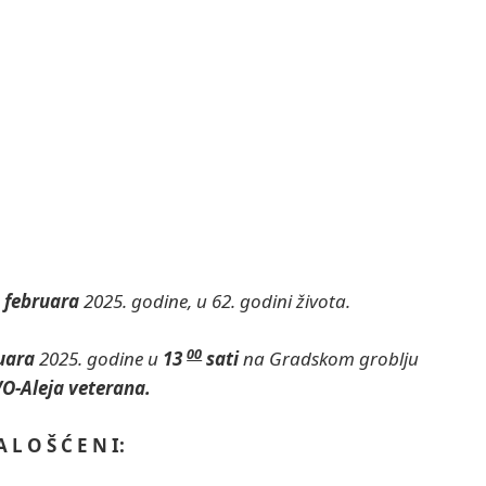
. februara
2025. godine, u 62. godini života.
00
ruara
2025. godine u
13
sati
na
Gradskom groblju
O-Aleja veterana.
A L O Š Ć E N I: