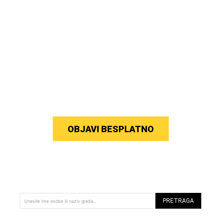
OBJAVI BESPLATNO
PRETRAGA
Unesite ime osobe ili naziv grada...