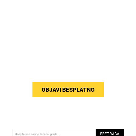
OBJAVI BESPLATNO
PRETRAGA
Unesite ime osobe ili naziv grada...