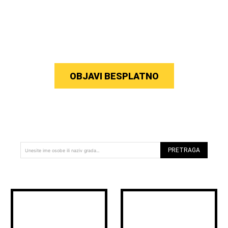
OBJAVI BESPLATNO
PRETRAGA
Unesite ime osobe ili naziv grada...