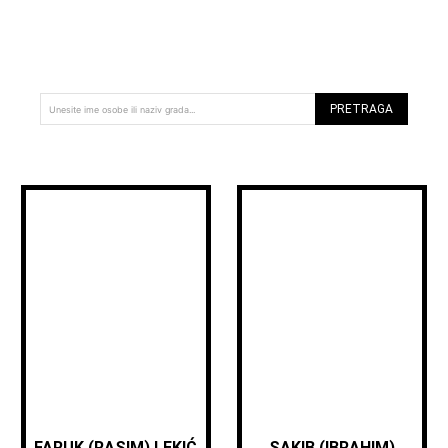
PRETRAGA
Unesite ime osobe ili naziv grada...
FARUK (RASIM) LEKIĆ
SAKIB (IBRAHIM)