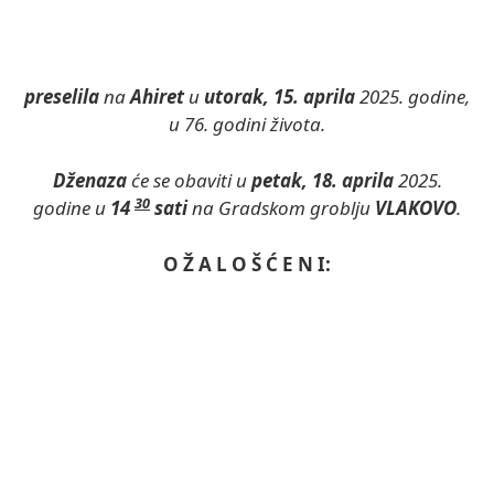
preselila
na
Ahiret
u
utorak, 15. aprila
2025. godine,
u 76. godini života.
Dženaza
će se obaviti u
petak, 18. aprila
2025.
30
godine u
14
sati
na Gradskom groblju
VLAKOVO
.
O Ž A L O Š Ć E N I: