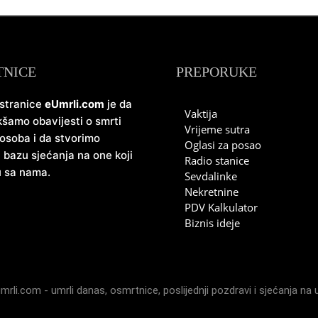
TNICE
PREPORUKE
 stranice
eUmrli.com
je da
Vaktija
šamo obavijesti o smrti
Vrijeme sutra
 osoba i da stvorimo
Oglasi za posao
u bazu sjećanja na one koji
Radio stanice
u sa nama.
Sevdalinke
Nekretnine
PDV Kalkulator
Biznis ideje
mrli.com -
umrli danas
,
osmrtnice
,
poslijednji pozdravi
i
sjećanja na 