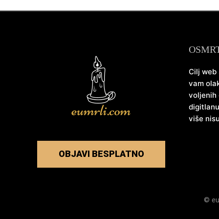
OSMR
Cilj web
vam olak
voljenih
digitlan
više nis
OBJAVI BESPLATNO
© eu