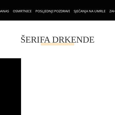
DANAS
OSMRTNICE
POSLJEDNJI POZDRAVI
SJEĆANJA NA UMRLE
ZAH
ŠERIFA DRKENDE