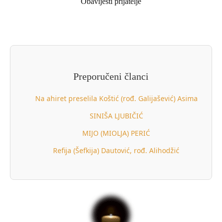
Obavijesti prijatelje
Preporučeni članci
Na ahiret preselila Koštić (rođ. Galijašević) Asima
SINIŠA LJUBIČIĆ
MIJO (MIOLJA) PERIĆ
Refija (Šefkija) Dautović, rođ. Alihodžić