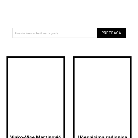
PRETRAGA
Unesite ime osobe ili naziv grada...
Vinko-Vice Martinović
Učesnicima radionica