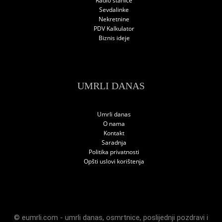
Radio stanice
Sevdalinke
Nekretnine
PDV Kalkulator
Biznis ideje
UMRLI DANAS
Umrli danas
O nama
Kontakt
Saradnja
Politika privatnosti
Opšti uslovi korištenja
© eumrli.com -
umrli danas
,
osmrtnice
,
poslijednji pozdravi
i