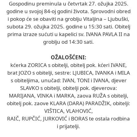
Gospodinu preminula u četvrtak 27. ožujka 2025.
godine u svojoj 84-oj godini života. Sprovodni obred
i pokop će se obaviti na groblju Vitaljina – Ljubuški,
subota 29. ožujka 2025. godine u 15:30 sati. Obitelj
prima izraze sućuti u kapelici sv. IVANA PAVLA II na
groblju od 14:30 sati.
OŽALOŠĆENI:
kćerka ZORICA s obitelji, obitelj pok. kćeri IVANE,
brat JOZO s obitelji, sestre: LJUBICA, IVANKA i MILA
s obiteljima, unučad: IVAN, TONI i IVANA, djever
SLAVKO s obitelji, obitelji pok. djeverova:
MARIJANA, VINKA i MARKA, zaova RUŽA s obitelji,
obitelj pok. zaove KLARA (DARA) PARADŽIK, obitelji:
VIŠTICA, VLAHOVIĆ,
RAIČ, RUPČIĆ, JURKOVIĆ i BORAS te ostala rodbina
i prijatelji.