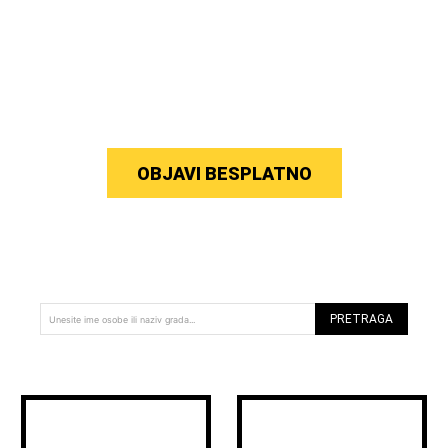
OBJAVI BESPLATNO
PRETRAGA
Unesite ime osobe ili naziv grada...