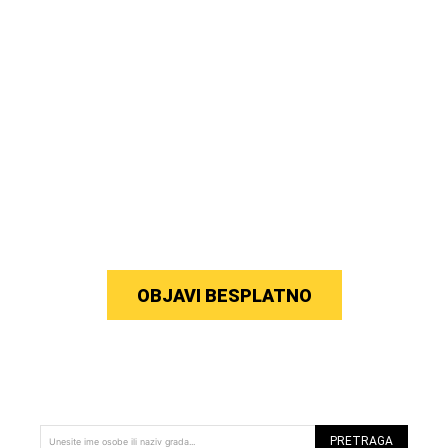
OBJAVI BESPLATNO
PRETRAGA
Unesite ime osobe ili naziv grada...