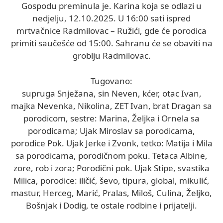
Gospodu preminula je. Karina koja se odlazi u
nedjelju, 12.10.2025. U 16:00 sati ispred
mrtvačnice Radmilovac – Ružići, gde će porodica
primiti saučešće od 15:00. Sahranu će se obaviti na
groblju Radmilovac.
Tugovano:
supruga Snježana, sin Neven, kćer, otac Ivan,
majka Nevenka, Nikolina, ZET Ivan, brat Dragan sa
porodicom, sestre: Marina, Željka i Ornela sa
porodicama; Ujak Miroslav sa porodicama,
porodice Pok. Ujak Jerke i Zvonk, tetko: Matija i Mila
sa porodicama, porodičnom poku. Tetaca Albine,
zore, rob i zora; Porodični pok. Ujak Stipe, svastika
Milica, porodice: iličić, ševo, tipura, global, mikulić,
mastur, Herceg, Marić, Pralas, Miloš, Culina, Željko,
Bošnjak i Dodig, te ostale rodbine i prijatelji.