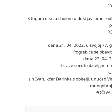
1
S tugom u srcu i bolom u duši javljamo rodb
p
R
dana 21. 04. 2022. u svojoj 77. 
Pogreb će se obaviti
dana 22. 04. 2
Izraze sućuti obitelj prima
O
sin Ivan, kćer Darinka s obitelji, unučad Vink
mnogobrojna
POČIVA