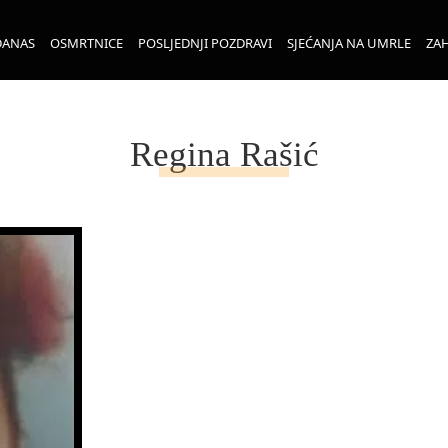
DANAS
OSMRTNICE
POSLJEDNJI POZDRAVI
SJEĆANJA NA UMRLE
ZAH
Regina Rašić