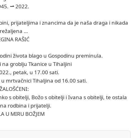
945. ⇀ 2022.
ini, prijateljima i znancima da je naša draga i nikada
režaljena …
EGINA RAŠIĆ
godini života blago u Gospodinu preminula.
 na groblju Tkanice u Tihaljini
022., petak, u 17.00 sati.
 u mrtvačnici Tihaljina od 16.00 sati.
ŽALOŠĆENI:
o s obitelji, Božo s obitelji i Ivana s obitelji, te ostala
 rodbina i prijatelji.
LA U MIRU BOŽJEM