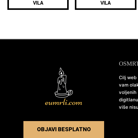
VILA
VILA
OSMR
Cilj web
vam olak
voljenih
digitlan
više nis
OBJAVI BESPLATNO