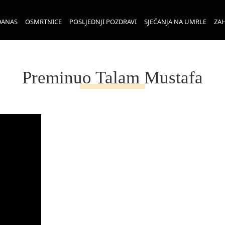
DANAS
OSMRTNICE
POSLJEDNJI POZDRAVI
SJEĆANJA NA UMRLE
ZAH
Preminuo Talam Mustafa