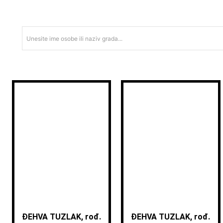
Unesite ime osobe ili naziv grada...
ĐEHVA TUZLAK, rođ.
ĐEHVA TUZLAK, rođ.