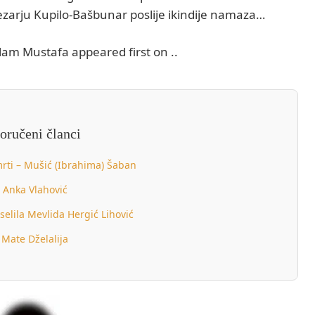
ezarju Kupilo-Bašbunar poslije ikindije namaza…
am Mustafa appeared first on ..
oručeni članci
mrti – Mušić (Ibrahima) Šaban
Anka Vlahović
selila Mevlida Hergić Lihović
Mate Dželalija