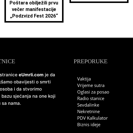
Poštara obilježili prvu
večer manifestacije
„Podzvizd Fest 2026“
TNICE
PREPORUKE
 stranice
eUmrli.com
je da
Vaktija
šamo obavijesti o smrti
Vrijeme sutra
 osoba i da stvorimo
Oglasi za posao
u bazu sjećanja na one koji
Radio stanice
u sa nama.
Sevdalinke
Nekretnine
PDV Kalkulator
Biznis ideje