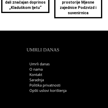
dali značajan doprinos
prostorije Mjesne
„Kladuškom ljetu“
zajednice Podzvizd i
suvenirnica
UMRLI DANAS
Umrli danas
O nama
Kontakt
Saradnja
Politika privatnosti
Opšti uslovi korištenja