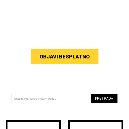
OBJAVI BESPLATNO
PRETRAGA
Unesite ime osobe ili naziv grada...