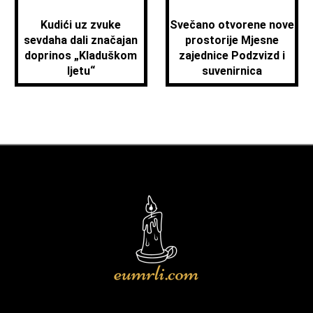
Kudići uz zvuke
Svečano otvorene nove
sevdaha dali značajan
prostorije Mjesne
doprinos „Kladuškom
zajednice Podzvizd i
ljetu“
suvenirnica