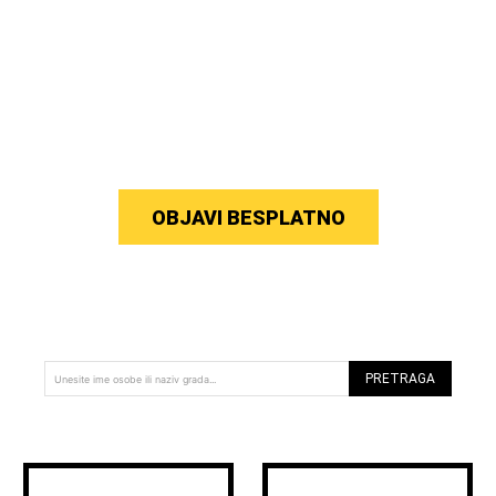
OBJAVI BESPLATNO
PRETRAGA
Unesite ime osobe ili naziv grada...