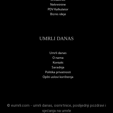
Nekretnine
PDV Kalkulator
Biznis ideje
UMRLI DANAS
Umrli danas
O nama
Kontakt
Saradnja
Politika privatnosti
Opšti uslovi korištenja
© eumrli.com -
umrli danas
,
osmrtnice
,
poslijednji pozdravi
i
sjećanja na umrle