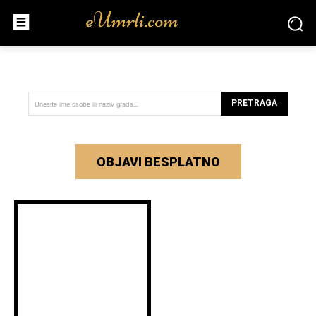
PRETRAGA
Unesite ime osobe ili naziv grada...
OBJAVI BESPLATNO