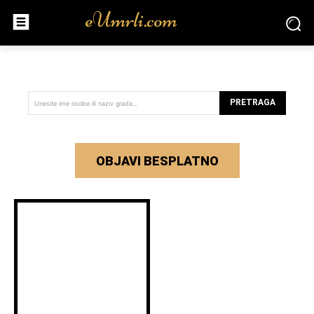
PRETRAGA
Unesite ime osobe ili naziv grada...
OBJAVI BESPLATNO