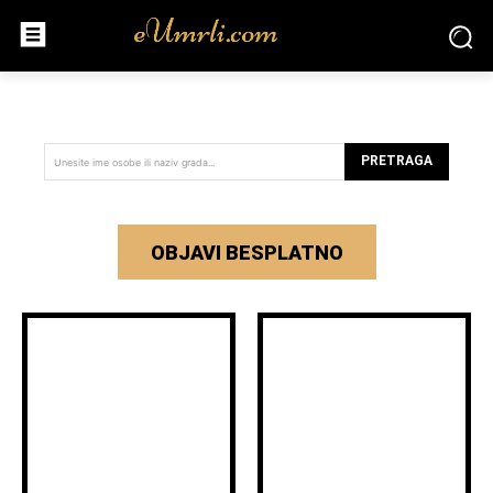
PRETRAGA
Unesite ime osobe ili naziv grada...
OBJAVI BESPLATNO