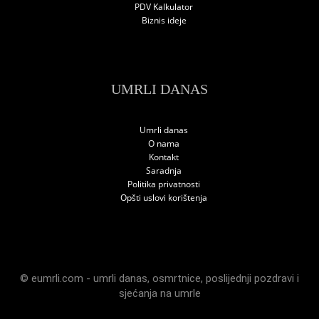
PDV Kalkulator
Biznis ideje
UMRLI DANAS
Umrli danas
O nama
Kontakt
Saradnja
Politika privatnosti
Opšti uslovi korištenja
© eumrli.com -
umrli danas
,
osmrtnice
,
poslijednji pozdravi
i
sjećanja na umrle