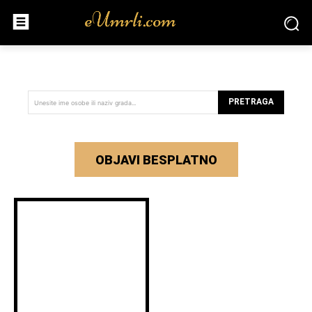
PRETRAGA
Unesite ime osobe ili naziv grada...
OBJAVI BESPLATNO