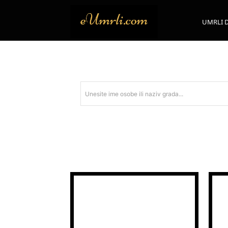
UMRLI 
Unesite ime osobe ili naziv grada...