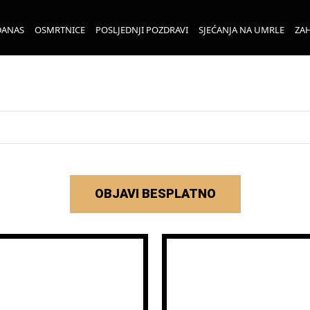
DANAS
OSMRTNICE
POSLJEDNJI POZDRAVI
SJEĆANJA NA UMRLE
ZAH
OBJAVI BESPLATNO