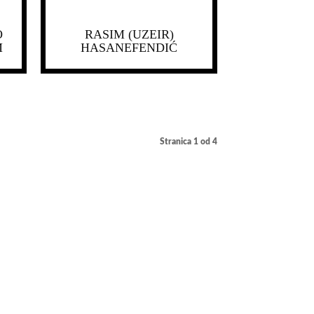
O
RASIM (UZEIR)
M
HASANEFENDIĆ
Stranica 1 od 4