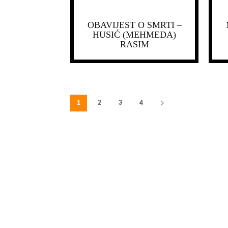
OBAVIJEST O SMRTI –
HUSIĆ (MEHMEDA)
RASIM
1
2
3
4